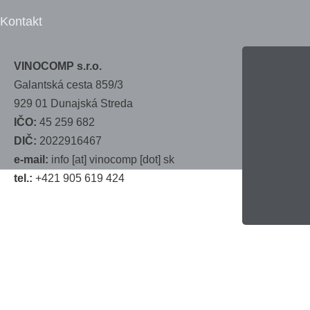
Kontakt
VINOCOMP s.r.o.
Galantská cesta 859/3
929 01 Dunajská Streda
IČO:
45 259 682
DIČ:
2022916467
e-mail:
info
[at]
vinocomp [dot] sk
tel.:
+421 905 619 424